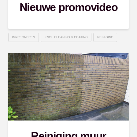
Nieuwe promovideo
IMPREGNEREN
KNOL CLEANING & COATING
REINIGING
Reiniging muur